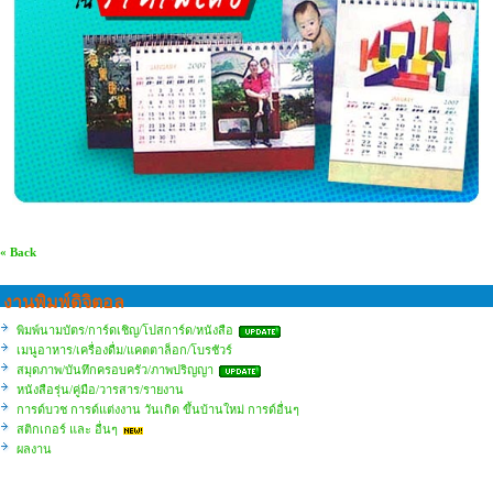
« Back
งานพิมพ์ดิจิตอล
พิมพ์นามบัตร/การ์ดเชิญ/โปสการ์ด/หนังสือ
เมนูอาหาร/เครื่องดื่ม/แคตตาล็อก/โบรชัวร์
สมุดภาพ/บันทึกครอบครัว/ภาพปริญญา
หนังสือรุ่น/คู่มือ/วารสาร/รายงาน
การด์บวช การด์แต่งงาน วันเกิด ขึ้นบ้านใหม่ การด์อื่นๆ
สติกเกอร์ และ อื่นๆ
ผลงาน