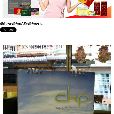
ปฎิทินพก/ปฎิทินตั้งโต๊ะ/ปฎิทินแขวน